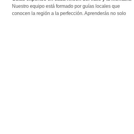
Nuestro equipo está formado por guías locales que
conocen la región a la perfección. Aprenderás no solo
sobre los colores de la montaña, sino también sobre su
flora, fauna y la cultura andina. ¡Una experiencia
educativa, entretenida y totalmente segura!
Itinerarios para todos los niveles de experiencia
Diseñamos cada recorrido para adaptarse a tu nivel de
resistencia. Sabemos que la altitud puede ser desafiante,
por eso incluimos tiempos para aclimatarte y guías
atentos a tu bienestar.
Horarios flexibles para adaptarse a tu estilo
Cada viajero es único, y por eso puedes elegir el mejor
horario para iniciar tu aventura. ¿Un amanecer andino?
¿Una salida más tardía? Tú decides el ritmo, y nosotros
hacemos que tu viaje sea especial y personalizado.
Beneficios especiales para grupos y familias
Si viajas con familia o amigos, obtén descuentos
especiales y asistencia extra en cada paso. Nos