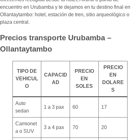
encuentro en Urubamba y te dejamos en tu destino final en
Ollantaytambo: hotel, estación de tren, sitio arqueológico o
plaza central.
Precios transporte Urubamba –
Ollantaytambo
PRECIO
TIPO DE
PRECIO
CAPACID
EN
VEHICUL
EN
AD
DOLARE
O
SOLES
S
Auto
1 a 3 pax
60
17
sedan
Camionet
3 a 4 pax
70
20
a o SUV